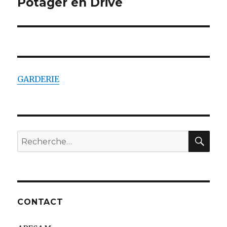
Potager en Drive
suivant :
GARDERIE
RE
Recherche
pour
:
CONTACT