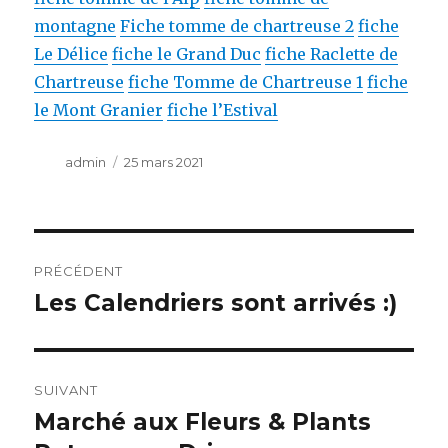
montagne
Fiche tomme de chartreuse 2
fiche
Le Délice
fiche le Grand Duc
fiche Raclette de
Chartreuse
fiche Tomme de Chartreuse 1
fiche
le Mont Granier
fiche l’Estival
Auteur
admin
Publié
25 mars 2021
le
Navigation
PRÉCÉDENT
de
Les Calendriers sont arrivés :)
Article
précédent :
l’article
SUIVANT
Marché aux Fleurs & Plants
Article