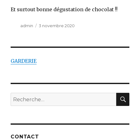
Et surtout bonne dégustation de chocolat !!
Auteur
admin
Publié
3 novembre 2020
le
GARDERIE
RE
Recherche
pour
:
CONTACT